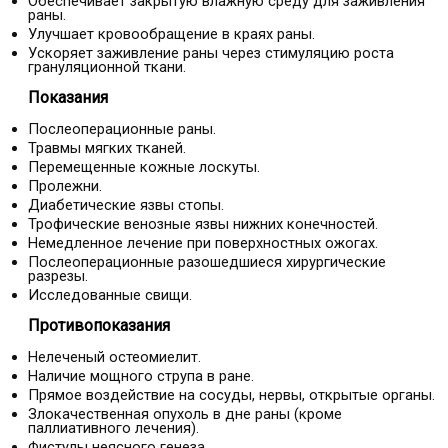
Обеспечивает закрытую влажную среду для заживления
раны.
Улучшает кровообращение в краях раны.
Ускоряет заживление раны через стимуляцию роста
грануляционной ткани.
Показания
Послеоперационные раны.
Травмы мягких тканей.
Перемещенные кожные лоскуты.
Пролежни.
Диабетические язвы стопы.
Трофические венозные язвы нижних конечностей.
Немедленное лечение при поверхностных ожогах.
Послеоперационные разошедшиеся хирургические
разрезы.
Исследованные свищи.
Противопоказания
Нелеченый остеомиелит.
Наличие мощного струпа в ране.
Прямое воздействие на сосуды, нервы, открытые органы.
Злокачественная опухоль в дне раны (кроме
паллиативного лечения).
Фистулы неясного генеза.