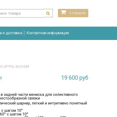
0 товаров
а и доставка
Контактная информация
O UP PCL M.G1044
м
19 600
руб
в задней части мениска для селективного
крестообразной связки
ический шарнир, легкий и интуитивно понятный
° с шагом 10°
+60° с шагом 10°