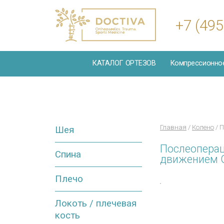
+7 (495
КАТАЛОГ ОРТЕЗОВ
Компрессионно
Главная
/
Колено
/ 
Шея
Послеоперац
Спина
движением 
Плечо
Локоть / плечевая
кость