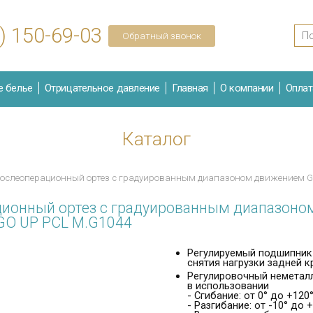
) 150-69-03
Обратный звонок
е белье
Отрицательное давление
Главная
О компании
Оплат
Каталог
Послеоперационный ортез с градуированным диапазоном движением G
ионный ортез с градуированным диапазоно
GO UP PCL M.G1044
Регулируемый подшипник 
снятия нагрузки задней 
Регулировочный неметалл
в использовании
- Сгибание: от 0° до +120
- Разгибание: от -10° до 