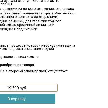
 сустава от 0° до +60° с шагом 10°
епления
стержнями из легкого алюминиевого сплава
ограничения смещения тутора и обеспечения
ственного контакта со стержнями.
дние ремешки, для гарантии точного
ей вдоль срединной линии ноги
моющиеся подшипники
ия, в процессе которой необходима защита
 колена (восстановление задней
д после вывиха колена
приобретения товара!
ца в стороне(левая/правая) отсутствует.
19 600
руб